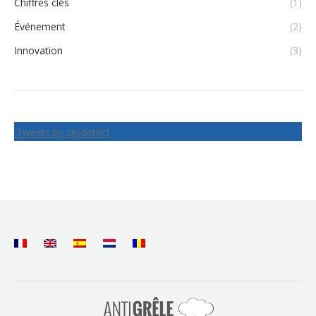
Chiffres clés
(1)
Événement
(2)
Innovation
(3)
Tweets by skydetect