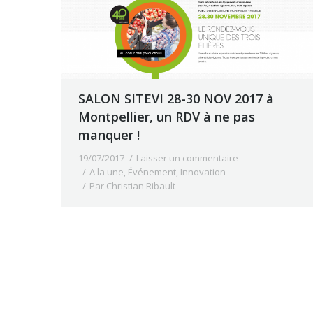
SALON SITEVI 28-30 NOV 2017 à
Montpellier, un RDV à ne pas
manquer !
19/07/2017
Laisser un commentaire
A la une
,
Événement
,
Innovation
Par
Christian Ribault