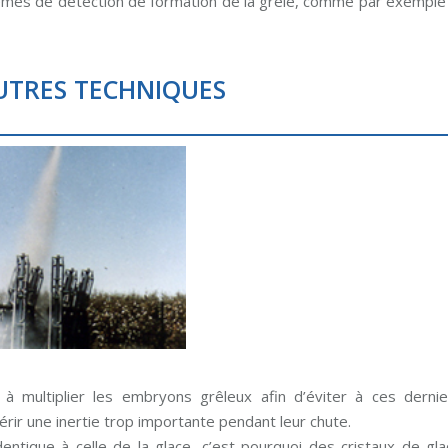
èmes de détection de formation de la grêle, comme par exemple 
AUTRES TECHNIQUES
multiplier les embryons grêleux afin d’éviter à ces dernie
érir une inertie trop importante pendant leur chute.
identique à celle de la glace, c’est pourquoi des cristaux de gl