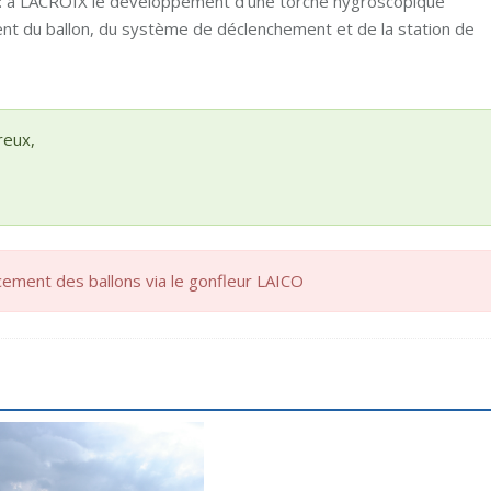
ys : à LACROIX le développement d’une torche hygroscopique
ent du ballon, du système de déclenchement et de la station de
reux,
ement des ballons via le gonfleur LAICO