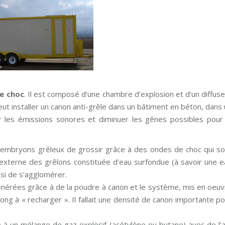
e choc
. Il est composé d’une chambre d’explosion et d’un diffus
t installer un canon anti-grêle dans un bâtiment en béton, dans
er les émissions sonores et diminuer les gênes possibles pour 
s embryons grêleux de grossir grâce à des ondes de choc qui so
he externe des grêlons constituée d’eau surfondue (à savoir une 
si de s’agglomérer.
générées grâce à de la poudre à canon et le système, mis en oeu
long à « recharger ». Il fallait une densité de canon importante p
e à un mélange de gaz explosif (acétylène ou butane) avec de l’a