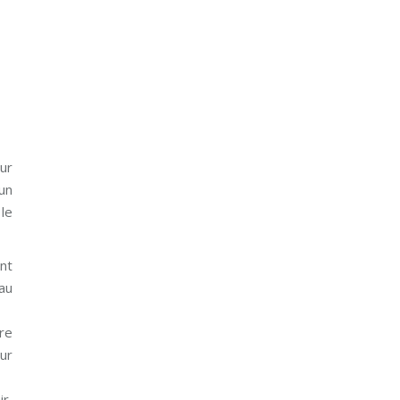
eur
 un
le
nt
eau
vre
our
ir,