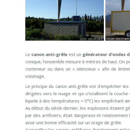
Le
canon anti-grêle
est un
générateur d’ondes d
conique, l’ensemble mesure 6 mètres de haut. On peu
conteneur ou dans un « silencieux » afin de limit
voisinage.
Le principe du canon anti-grêle est d’empêcher le
dirigées vers le nuage et qui cristallisent la couc
liquide à des températures < 0°C) les empêchant ain
Au début du siècle dernier, les explosions étaient 
par des artificiers, était dangereux et relativement 
avoir une bonne efficacité sur un orage de grêle.
Aujourd’hui les canons grêlifuges fonctionnent grâc