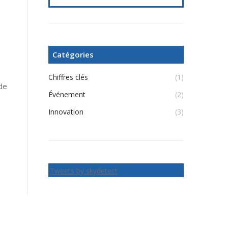
Catégories
Chiffres clés
(1)
de
Événement
(2)
Innovation
(3)
e
Tweets by skydetect