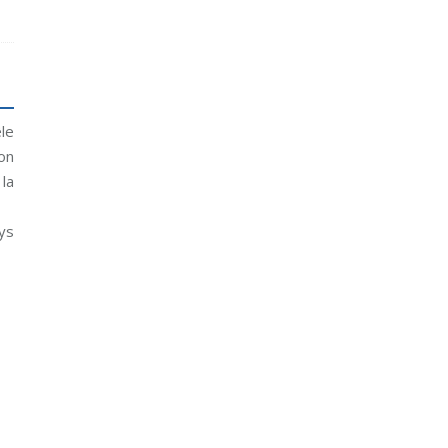
le
ion
la
ys